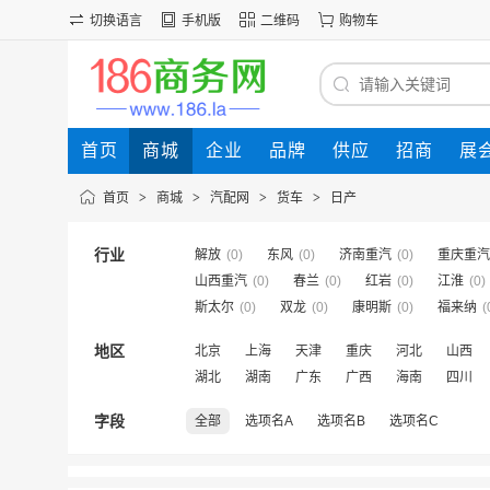
切换语言
手机版
二维码
购物车
首页
商城
企业
品牌
供应
招商
展
首页
>
商城
>
汽配网
>
货车
>
日产
行业
解放
(0)
东风
(0)
济南重汽
(0)
重庆重汽
山西重汽
(0)
春兰
(0)
红岩
(0)
江淮
(0)
斯太尔
(0)
双龙
(0)
康明斯
(0)
福来纳
(
地区
北京
上海
天津
重庆
河北
山西
湖北
湖南
广东
广西
海南
四川
字段
全部
选项名A
选项名B
选项名C