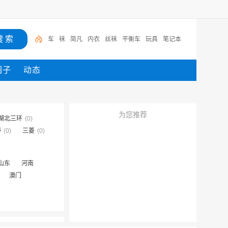
车
袜
简凡
内衣
丝袜
平衡车
玩具
笔记本
圈子
动态
为您推荐
湖北三环
(0)
野
(0)
三菱
(0)
山东
河南
澳门