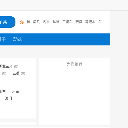
袜
简凡
内衣
丝袜
平衡车
玩具
笔记本
车
圈子
动态
为您推荐
湖北三环
(0)
野
(0)
三菱
(0)
山东
河南
澳门