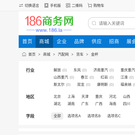
切换语言
手机版
二维码
购物车
首页
商城
企业
品牌
供应
招商
展
首页
>
商城
>
汽配网
>
货车
>
金杯
行业
解放
(0)
东风
(0)
济南重汽
(0)
重庆重汽
山西重汽
(0)
春兰
(0)
红岩
(0)
江淮
(0)
斯太尔
(0)
双龙
(0)
康明斯
(0)
福来纳
(
地区
北京
上海
天津
重庆
河北
山西
湖北
湖南
广东
广西
海南
四川
字段
全部
选项名A
选项名B
选项名C