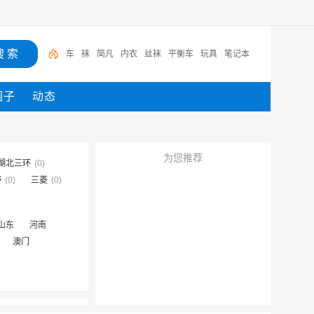
车
袜
简凡
内衣
丝袜
平衡车
玩具
笔记本
圈子
动态
为您推荐
湖北三环
(0)
野
(0)
三菱
(0)
山东
河南
澳门