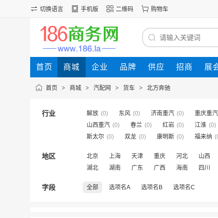
切换语言
手机版
二维码
购物车
首页
商城
企业
品牌
供应
招商
展
首页
>
商城
>
汽配网
>
货车
>
北方奔驰
行业
解放
(0)
东风
(0)
济南重汽
(0)
重庆重汽
山西重汽
(0)
春兰
(0)
红岩
(0)
江淮
(0)
斯太尔
(0)
双龙
(0)
康明斯
(0)
福来纳
(
地区
北京
上海
天津
重庆
河北
山西
湖北
湖南
广东
广西
海南
四川
字段
全部
选项名A
选项名B
选项名C