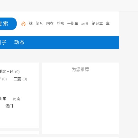
袜
简凡
内衣
丝袜
平衡车
玩具
笔记本
车
圈子
动态
为您推荐
湖北三环
(0)
野
(0)
三菱
(0)
山东
河南
澳门