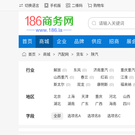
切换语言
手机版
二维码
购物车
首页
商城
企业
品牌
供应
招商
展
首页
>
商城
>
汽配网
>
货车
>
陕汽
行业
解放
(0)
东风
(0)
济南重汽
(0)
重庆重汽
山西重汽
(0)
春兰
(0)
红岩
(0)
江淮
(0)
斯太尔
(0)
双龙
(0)
康明斯
(0)
福来纳
(
地区
北京
上海
天津
重庆
河北
山西
湖北
湖南
广东
广西
海南
四川
字段
全部
选项名A
选项名B
选项名C