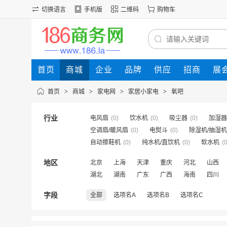
切换语言
手机版
二维码
购物车
首页
商城
企业
品牌
供应
招商
展
首页
>
商城
>
家电网
>
家居小家电
>
氧吧
行业
电风扇
(0)
饮水机
(0)
吸尘器
(0)
加湿器
空调扇/暖风扇
(0)
电熨斗
(0)
除湿机/抽湿机
自动擦鞋机
(0)
纯水机/直饮机
(0)
软水机
(0
地区
北京
上海
天津
重庆
河北
山西
湖北
湖南
广东
广西
海南
四川
字段
全部
选项名A
选项名B
选项名C