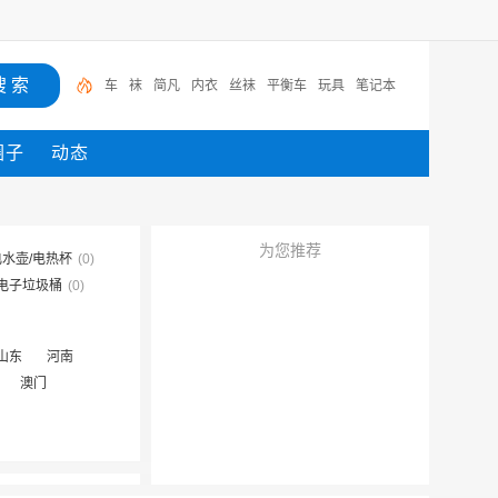
车
袜
简凡
内衣
丝袜
平衡车
玩具
笔记本
圈子
动态
为您推荐
电水壶/电热杯
(0)
电子垃圾桶
(0)
山东
河南
澳门