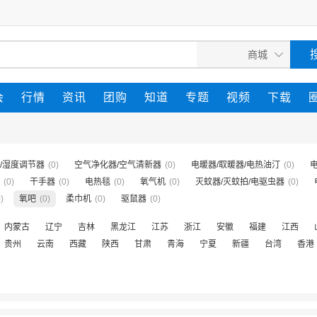
会
行情
资讯
团购
知道
专题
视频
下载
/湿度调节器
(0)
空气净化器/空气清新器
(0)
电暖器/取暖器/电热油汀
(0)
(0)
干手器
(0)
电热毯
(0)
氧气机
(0)
灭蚊器/灭蚊拍/电驱虫器
(0)
)
氧吧
(0)
柔巾机
(0)
驱鼠器
(0)
内蒙古
辽宁
吉林
黑龙江
江苏
浙江
安徽
福建
江西
贵州
云南
西藏
陕西
甘肃
青海
宁夏
新疆
台湾
香港