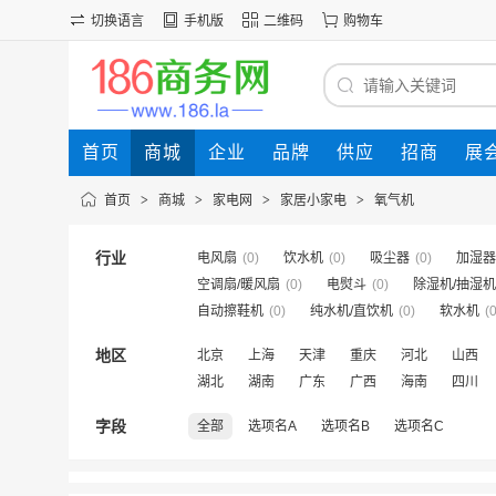
切换语言
手机版
二维码
购物车
首页
商城
企业
品牌
供应
招商
展
首页
>
商城
>
家电网
>
家居小家电
>
氧气机
行业
电风扇
(0)
饮水机
(0)
吸尘器
(0)
加湿器
空调扇/暖风扇
(0)
电熨斗
(0)
除湿机/抽湿机
自动擦鞋机
(0)
纯水机/直饮机
(0)
软水机
(0
地区
北京
上海
天津
重庆
河北
山西
湖北
湖南
广东
广西
海南
四川
字段
全部
选项名A
选项名B
选项名C