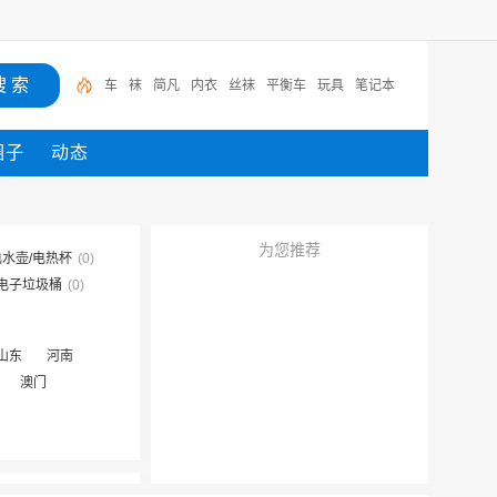
车
袜
简凡
内衣
丝袜
平衡车
玩具
笔记本
圈子
动态
为您推荐
电水壶/电热杯
(0)
电子垃圾桶
(0)
山东
河南
澳门