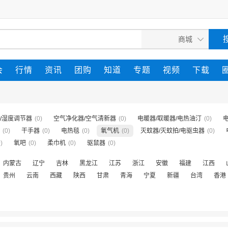
会
行情
资讯
团购
知道
专题
视频
下载
/湿度调节器
(0)
空气净化器/空气清新器
(0)
电暖器/取暖器/电热油汀
(0)
(0)
干手器
(0)
电热毯
(0)
氧气机
(0)
灭蚊器/灭蚊拍/电驱虫器
(0)
)
氧吧
(0)
柔巾机
(0)
驱鼠器
(0)
内蒙古
辽宁
吉林
黑龙江
江苏
浙江
安徽
福建
江西
贵州
云南
西藏
陕西
甘肃
青海
宁夏
新疆
台湾
香港