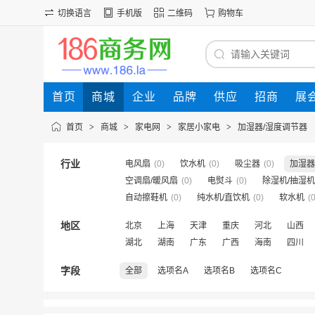
切换语言
手机版
二维码
购物车
首页
商城
企业
品牌
供应
招商
展
首页
>
商城
>
家电网
>
家居小家电
>
加湿器/湿度调节器
行业
电风扇
(0)
饮水机
(0)
吸尘器
(0)
加湿器
空调扇/暖风扇
(0)
电熨斗
(0)
除湿机/抽湿机
自动擦鞋机
(0)
纯水机/直饮机
(0)
软水机
(0
地区
北京
上海
天津
重庆
河北
山西
湖北
湖南
广东
广西
海南
四川
字段
全部
选项名A
选项名B
选项名C