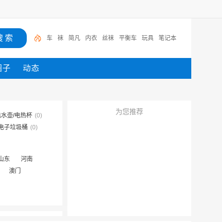
车
袜
简凡
内衣
丝袜
平衡车
玩具
笔记本
圈子
动态
为您推荐
电水壶/电热杯
(0)
电子垃圾桶
(0)
山东
河南
澳门