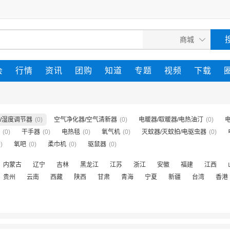
会
行情
资讯
团购
知道
专题
视频
下载
/湿度调节器
(0)
空气净化器/空气清新器
(0)
电暖器/取暖器/电热油汀
(0)
(0)
干手器
(0)
电热毯
(0)
氧气机
(0)
灭蚊器/灭蚊拍/电驱虫器
(0)
)
氧吧
(0)
柔巾机
(0)
驱鼠器
(0)
内蒙古
辽宁
吉林
黑龙江
江苏
浙江
安徽
福建
江西
贵州
云南
西藏
陕西
甘肃
青海
宁夏
新疆
台湾
香港