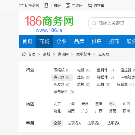
切换语言
手机版
二维码
购物车
首页
商城
企业
品牌
供应
招商
展
首页
>
商城
>
家电网
>
家电配件
>
点火器
行业
压缩机
(0)
电机
(0)
塑料件
(0)
温控器
(
点火器
(0)
灶头
(0)
接插件
(0)
硅橡胶类
蒸发器
(0)
芯片
(0)
风机
(0)
传感器
(0)
家电配件
(0)
地区
北京
上海
天津
重庆
河北
山西
湖北
湖南
广东
广西
海南
四川
字段
全部
选项名A
选项名B
选项名C