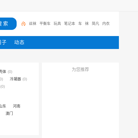
丝袜
平衡车
玩具
笔记本
车
袜
简凡
内衣
圈子
动态
为您推荐
壳体
(0)
0)
冷凝器
(0)
(0)
山东
河南
澳门