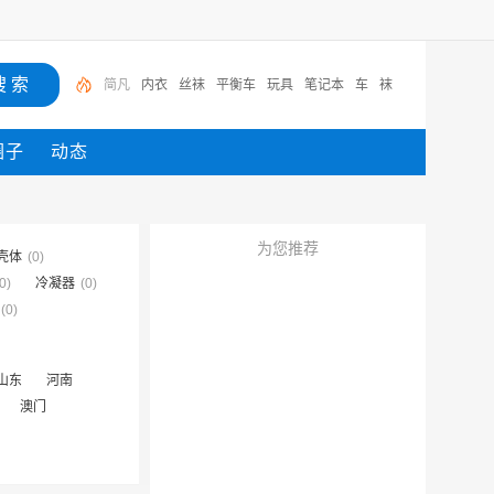
内衣
丝袜
平衡车
玩具
笔记本
车
袜
简凡
圈子
动态
为您推荐
壳体
(0)
0)
冷凝器
(0)
(0)
山东
河南
澳门