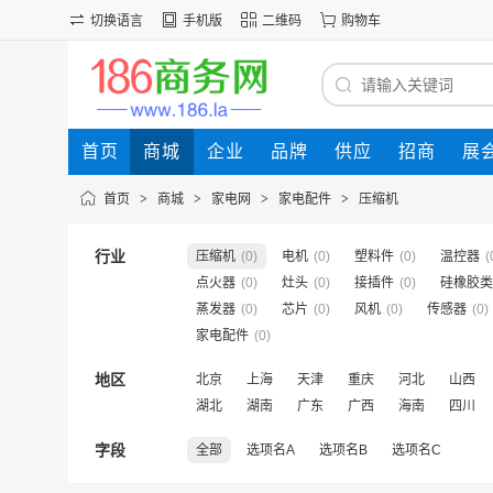
切换语言
手机版
二维码
购物车
首页
商城
企业
品牌
供应
招商
展
首页
>
商城
>
家电网
>
家电配件
>
压缩机
行业
压缩机
(0)
电机
(0)
塑料件
(0)
温控器
(
点火器
(0)
灶头
(0)
接插件
(0)
硅橡胶类
蒸发器
(0)
芯片
(0)
风机
(0)
传感器
(0)
家电配件
(0)
地区
北京
上海
天津
重庆
河北
山西
湖北
湖南
广东
广西
海南
四川
字段
全部
选项名A
选项名B
选项名C