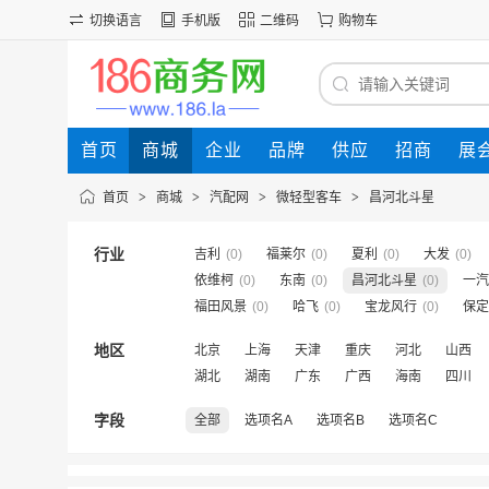
切换语言
手机版
二维码
购物车
首页
商城
企业
品牌
供应
招商
展
首页
>
商城
>
汽配网
>
微轻型客车
>
昌河北斗星
行业
吉利
(0)
福莱尔
(0)
夏利
(0)
大发
(0)
依维柯
(0)
东南
(0)
昌河北斗星
(0)
一汽
福田风景
(0)
哈飞
(0)
宝龙风行
(0)
保定
地区
北京
上海
天津
重庆
河北
山西
湖北
湖南
广东
广西
海南
四川
字段
全部
选项名A
选项名B
选项名C