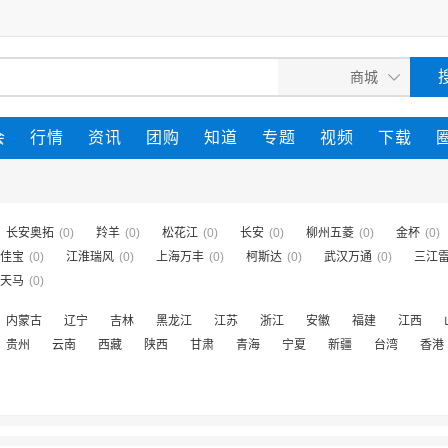
会
行情
资讯
团购
知道
专题
视频
下载
长安奥拓
(0)
羚羊
(0)
松花江
(0)
长安
(0)
柳州五菱
(0)
金杯
(0)
佳宝
(0)
江淮瑞风
(0)
上海万丰
(0)
柯斯达
(0)
武汉万通
(0)
三江
天马
(0)
内蒙古
辽宁
吉林
黑龙江
江苏
浙江
安徽
福建
江西
贵州
云南
西藏
陕西
甘肃
青海
宁夏
新疆
台湾
香港