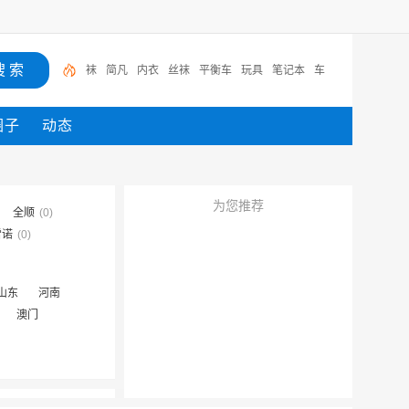
袜
简凡
内衣
丝袜
平衡车
玩具
笔记本
车
圈子
动态
为您推荐
全顺
(0)
雷诺
(0)
山东
河南
澳门