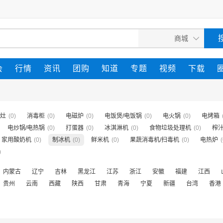
会
行情
资讯
团购
知道
专题
视频
下载
灶
(0)
消毒柜
(0)
电磁炉
(0)
电饭煲/电饭锅
(0)
电火锅
(0)
电烤箱
电炒锅/电热锅
(0)
打蛋器
(0)
冰淇淋机
(0)
食物垃圾处理机
(0)
榨汁
家用酸奶机
(0)
制冰机
(0)
鲜米机
(0)
果蔬消毒机/扫毒机
(0)
电热炉
(
)
内蒙古
辽宁
吉林
黑龙江
江苏
浙江
安徽
福建
江西
贵州
云南
西藏
陕西
甘肃
青海
宁夏
新疆
台湾
香港