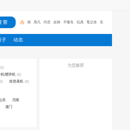
袜
简凡
内衣
丝袜
平衡车
玩具
笔记本
车
圈子
动态
为您推荐
(0)
机/搅拌机
(0)
0)
给皂液机
(0)
山东
河南
澳门