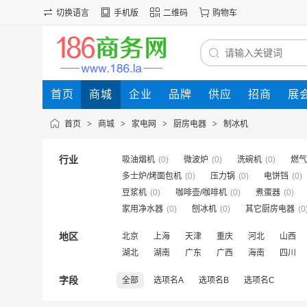
切换语言
手机版
二维码
购物车
首页
商城
企业
品牌
供应
招商
展
首页
>
商城
>
家电网
>
厨房电器
>
制冰机
行业
吸油烟机
(0)
微波炉
(0)
洗碗机
(0)
燃气
多士炉/烤面包机
(0)
压力锅
(0)
电饼铛
(0)
豆浆机
(0)
咖啡壶/咖啡机
(0)
煮蛋器
(0)
家用净水器
(0)
刨冰机
(0)
其它厨房电器
(0
地区
北京
上海
天津
重庆
河北
山西
湖北
湖南
广东
广西
海南
四川
字段
全部
选项名A
选项名B
选项名C