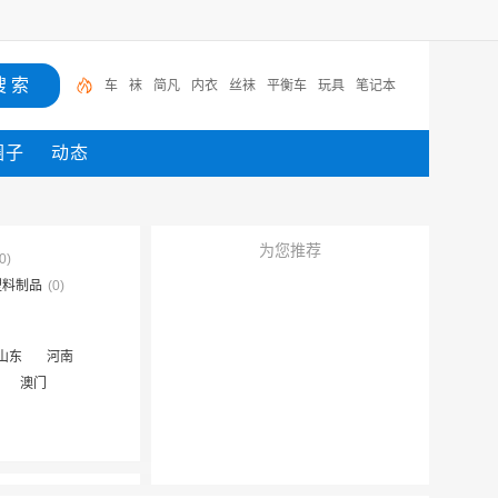
车
袜
简凡
内衣
丝袜
平衡车
玩具
笔记本
圈子
动态
为您推荐
0)
塑料制品
(0)
山东
河南
澳门