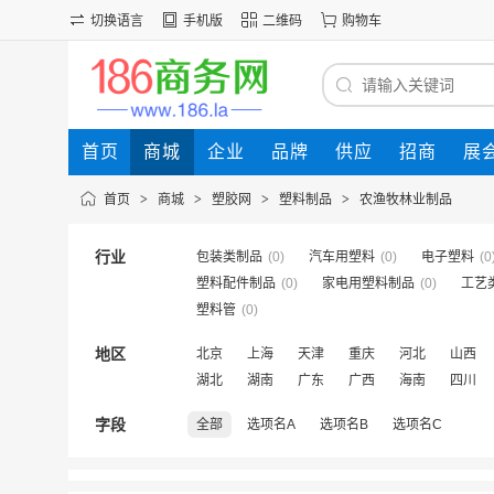
切换语言
手机版
二维码
购物车
首页
商城
企业
品牌
供应
招商
展
首页
>
商城
>
塑胶网
>
塑料制品
>
农渔牧林业制品
行业
包装类制品
(0)
汽车用塑料
(0)
电子塑料
(0
塑料配件制品
(0)
家电用塑料制品
(0)
工艺
塑料管
(0)
地区
北京
上海
天津
重庆
河北
山西
湖北
湖南
广东
广西
海南
四川
字段
全部
选项名A
选项名B
选项名C