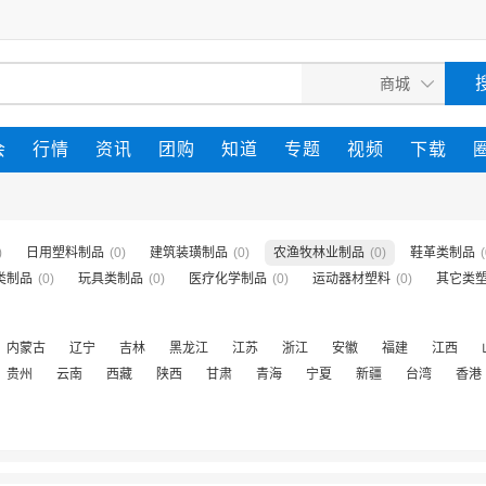
会
行情
资讯
团购
知道
专题
视频
下载
)
日用塑料制品
(0)
建筑装璜制品
(0)
农渔牧林业制品
(0)
鞋革类制品
(
类制品
(0)
玩具类制品
(0)
医疗化学制品
(0)
运动器材塑料
(0)
其它类
内蒙古
辽宁
吉林
黑龙江
江苏
浙江
安徽
福建
江西
贵州
云南
西藏
陕西
甘肃
青海
宁夏
新疆
台湾
香港