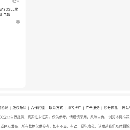
0已售
W 3DSLL掌
机 包邮
用协议
|
版权隐私
|
合作代理
|
联系方式
|
排名推广
|
广告服务
|
积分换礼
|
网站
关企业自行提供，真实性未证实，仅供参考。请谨慎采用，风险自负。[浏览本网推荐采用
网或网友发布，所有数据仅供参考，如有不当、有误、侵犯隐私，请联系我们及时删除