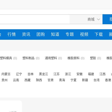
会
行情
资讯
团购
知道
专题
视频
下载
塑料模具
(0)
塑料制品
(0)
通用塑料
(0)
橡胶原料
(0)
塑胶
(0)
橡
内蒙古
辽宁
吉林
黑龙江
江苏
浙江
安徽
福建
江西
贵州
云南
西藏
陕西
甘肃
青海
宁夏
新疆
台湾
香港