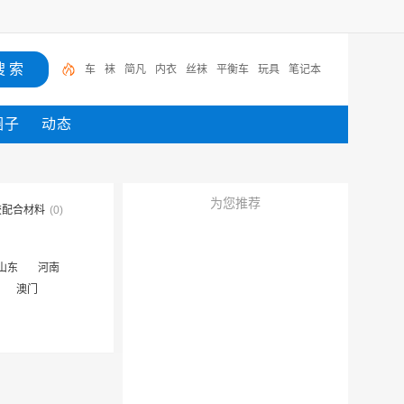
车
袜
简凡
内衣
丝袜
平衡车
玩具
笔记本
圈子
动态
为您推荐
胶配合材料
(0)
山东
河南
澳门