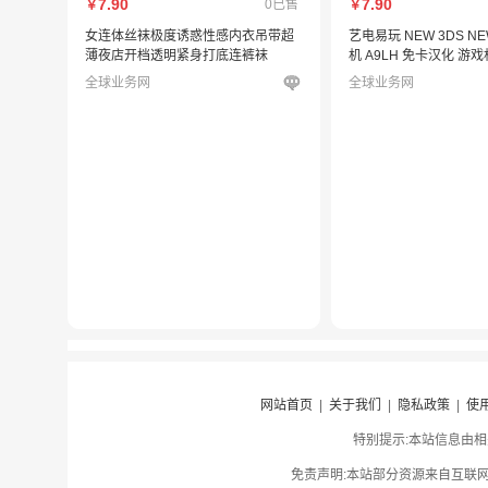
7.90
7.90
0已售
￥
￥
女连体丝袜极度诱惑性感内衣吊带超
艺电易玩 NEW 3DS NE
薄夜店开档透明紧身打底连裤袜
机 A9LH 免卡汉化 游戏
全球业务网
全球业务网
网站首页
|
关于我们
|
隐私政策
|
使
特别提示:本站信息由相
免责声明:本站部分资源来自互联