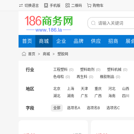
切换语言
手机版
二维码
购物车
首页
商城
企业
品牌
供应
招商
展
首页
>
商城
>
塑胶网
行业
工程塑料
(0)
塑料助剂
(0)
塑料机械
(0)
色母粒
(0)
再生料
(0)
橡胶制品
(0)
地区
北京
上海
天津
重庆
河北
山西
湖北
湖南
广东
广西
海南
四川
字段
全部
选项名A
选项名B
选项名C