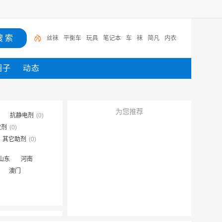
丝袜
平衡车
玩具
笔记本
车
袜
简凡
内衣
圈子
动态
为您推荐
抗静电剂
(0)
散剂
(0)
其它助剂
(0)
山东
河南
澳门