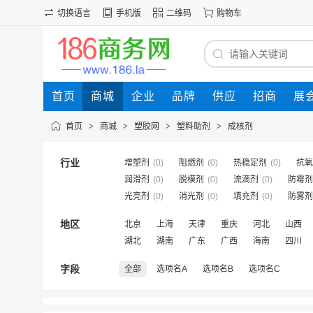
切换语言
手机版
二维码
购物车
首页
商城
企业
品牌
供应
招商
展
首页
>
商城
>
塑胶网
>
塑料助剂
>
成核剂
行业
增塑剂
(0)
阻燃剂
(0)
热稳定剂
(0)
抗氧
润滑剂
(0)
脱模剂
(0)
流滴剂
(0)
防霉剂
光亮剂
(0)
消光剂
(0)
填充剂
(0)
防雾剂
地区
北京
上海
天津
重庆
河北
山西
湖北
湖南
广东
广西
海南
四川
字段
全部
选项名A
选项名B
选项名C