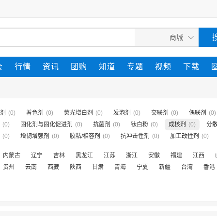
会
行情
资讯
团购
知道
专题
视频
下载
剂
(0)
着色剂
(0)
荧光增白剂
(0)
发泡剂
(0)
交联剂
(0)
偶联剂
(0)
(0)
固化剂与固化促进剂
(0)
抗菌剂
(0)
钛白粉
(0)
成核剂
(0)
分
(0)
增韧增强剂
(0)
胶粘/相容剂
(0)
抗冲击性剂
(0)
加工改性剂
(0)
内蒙古
辽宁
吉林
黑龙江
江苏
浙江
安徽
福建
江西
贵州
云南
西藏
陕西
甘肃
青海
宁夏
新疆
台湾
香港