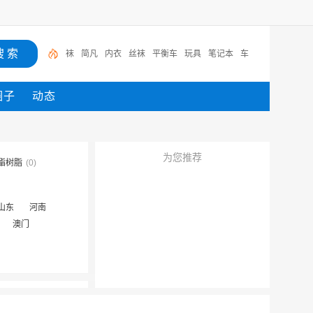
袜
简凡
内衣
丝袜
平衡车
玩具
笔记本
车
圈子
动态
为您推荐
酯树脂
(0)
山东
河南
澳门