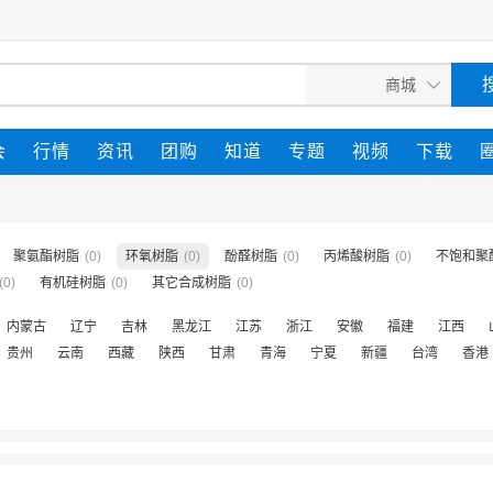
会
行情
资讯
团购
知道
专题
视频
下载
聚氨酯树脂
(0)
环氧树脂
(0)
酚醛树脂
(0)
丙烯酸树脂
(0)
不饱和聚
(0)
有机硅树脂
(0)
其它合成树脂
(0)
内蒙古
辽宁
吉林
黑龙江
江苏
浙江
安徽
福建
江西
贵州
云南
西藏
陕西
甘肃
青海
宁夏
新疆
台湾
香港