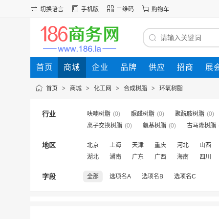
切换语言
手机版
二维码
购物车
首页
商城
企业
品牌
供应
招商
展
首页
>
商城
>
化工网
>
合成树脂
>
环氧树脂
行业
呋喃树脂
(0)
脲醛树脂
(0)
聚酰胺树脂
(0)
离子交换树脂
(0)
氨基树脂
(0)
古马隆树脂
地区
北京
上海
天津
重庆
河北
山西
湖北
湖南
广东
广西
海南
四川
字段
全部
选项名A
选项名B
选项名C