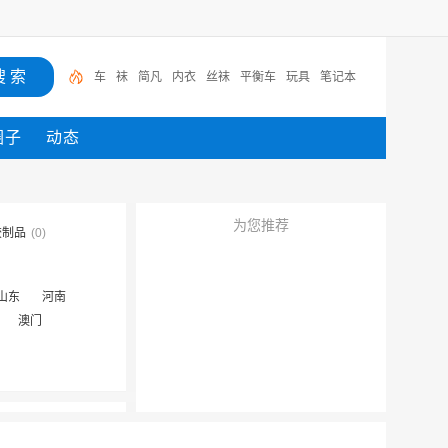
车
袜
简凡
内衣
丝袜
平衡车
玩具
笔记本
圈子
动态
为您推荐
胶制品
(0)
山东
河南
澳门