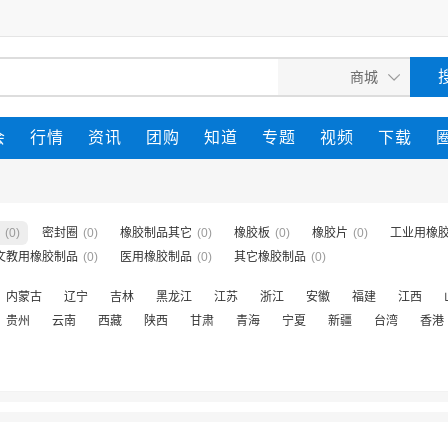
会
行情
资讯
团购
知道
专题
视频
下载
(0)
密封圈
(0)
橡胶制品其它
(0)
橡胶板
(0)
橡胶片
(0)
工业用橡
文教用橡胶制品
(0)
医用橡胶制品
(0)
其它橡胶制品
(0)
内蒙古
辽宁
吉林
黑龙江
江苏
浙江
安徽
福建
江西
贵州
云南
西藏
陕西
甘肃
青海
宁夏
新疆
台湾
香港