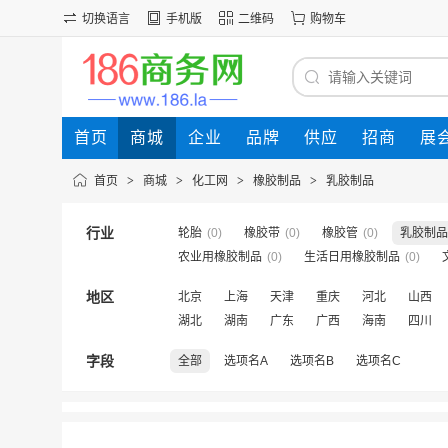
切换语言
手机版
二维码
购物车
首页
商城
企业
品牌
供应
招商
展
首页
>
商城
>
化工网
>
橡胶制品
>
乳胶制品
行业
轮胎
(0)
橡胶带
(0)
橡胶管
(0)
乳胶制品
农业用橡胶制品
(0)
生活日用橡胶制品
(0)
地区
北京
上海
天津
重庆
河北
山西
湖北
湖南
广东
广西
海南
四川
字段
全部
选项名A
选项名B
选项名C