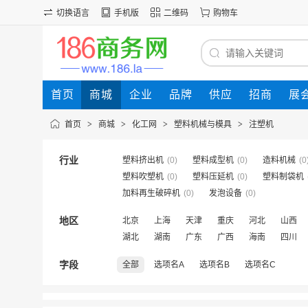
切换语言
手机版
二维码
购物车
首页
商城
企业
品牌
供应
招商
展
首页
>
商城
>
化工网
>
塑料机械与模具
>
注塑机
行业
塑料挤出机
(0)
塑料成型机
(0)
造料机械
(0
塑料吹塑机
(0)
塑料压延机
(0)
塑料制袋机
加料再生破碎机
(0)
发泡设备
(0)
地区
北京
上海
天津
重庆
河北
山西
湖北
湖南
广东
广西
海南
四川
字段
全部
选项名A
选项名B
选项名C