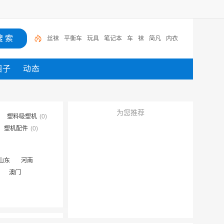
丝袜
平衡车
玩具
笔记本
车
袜
简凡
内衣
圈子
动态
为您推荐
塑料吸塑机
(0)
塑机配件
(0)
山东
河南
澳门