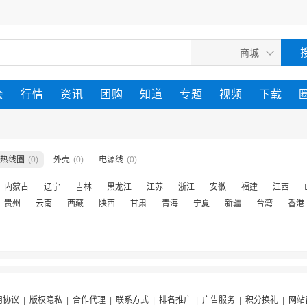
会
行情
资讯
团购
知道
专题
视频
下载
热线圈
(0)
外壳
(0)
电源线
(0)
内蒙古
辽宁
吉林
黑龙江
江苏
浙江
安徽
福建
江西
贵州
云南
西藏
陕西
甘肃
青海
宁夏
新疆
台湾
香港
用协议
|
版权隐私
|
合作代理
|
联系方式
|
排名推广
|
广告服务
|
积分换礼
|
网站