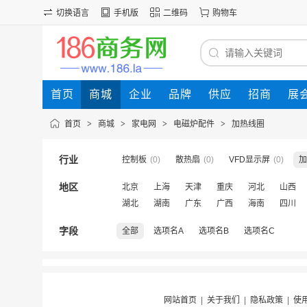
切换语言
手机版
二维码
购物车
首页
商城
企业
品牌
供应
招商
展
首页
>
商城
>
家电网
>
电磁炉配件
>
加热线圈
行业
控制板
(0)
散热扇
(0)
VFD显示屏
(0)
加
地区
北京
上海
天津
重庆
河北
山西
湖北
湖南
广东
广西
海南
四川
字段
全部
选项名A
选项名B
选项名C
网站首页
|
关于我们
|
隐私政策
|
使