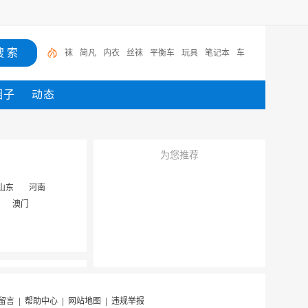
袜
简凡
内衣
丝袜
平衡车
玩具
笔记本
车
圈子
动态
为您推荐
山东
河南
澳门
留言
|
帮助中心
|
网站地图
|
违规举报