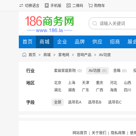
切换语言
手机版
二维码
购物车
首页
商城
企业
品牌
供应
招商
展
首页
>
商城
>
家电网
>
音响产品
>
AV功放
行业
套装家庭影院
(0)
AV功放
(0)
音箱
(0)
地区
北京
上海
天津
重庆
河北
山西
湖北
湖南
广东
广西
海南
四川
字段
全部
选项名A
选项名B
选项名C
网站首页
|
关于我们
|
隐私政策
|
使