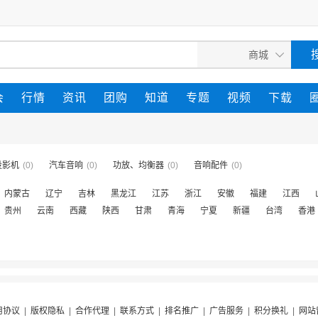
会
行情
资讯
团购
知道
专题
视频
下载
投影机
(0)
汽车音响
(0)
功放、均衡器
(0)
音响配件
(0)
内蒙古
辽宁
吉林
黑龙江
江苏
浙江
安徽
福建
江西
贵州
云南
西藏
陕西
甘肃
青海
宁夏
新疆
台湾
香港
用协议
|
版权隐私
|
合作代理
|
联系方式
|
排名推广
|
广告服务
|
积分换礼
|
网站