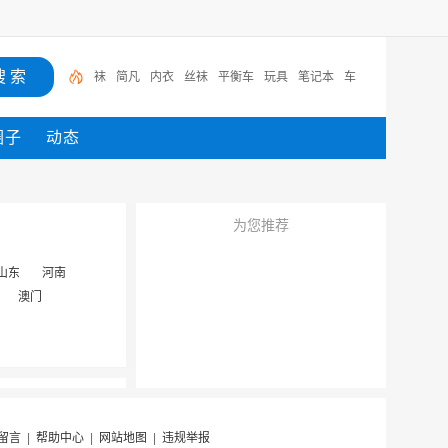
袜
简凡
内衣
丝袜
平衡车
玩具
笔记本
车
圈子
动态
为您推荐
山东
河南
澳门
留言
|
帮助中心
|
网站地图
|
违规举报