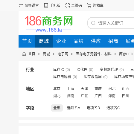
切换语言
手机版
二维码
购物车
首页
商城
企业
品牌
供应
招商
展
首页
>
商城
>
电子网
>
库存电子元器件、材料
>
库存LED
行业
库存IC
(0)
IC代理
(0)
变频器代理
(0)
三
库存电容器
(0)
库存液晶屏
(0)
库存场效应
地区
北京
上海
天津
重庆
河北
山西
湖北
湖南
广东
广西
海南
四川
字段
全部
选项名A
选项名B
选项名C