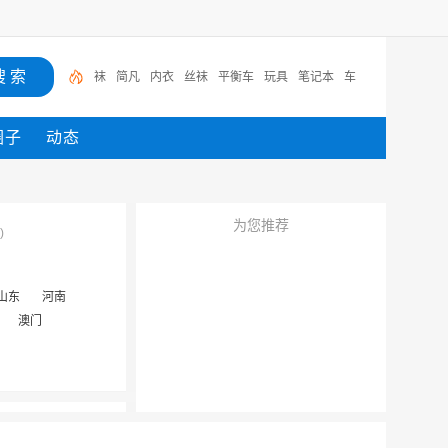
袜
简凡
内衣
丝袜
平衡车
玩具
笔记本
车
圈子
动态
为您推荐
)
山东
河南
澳门