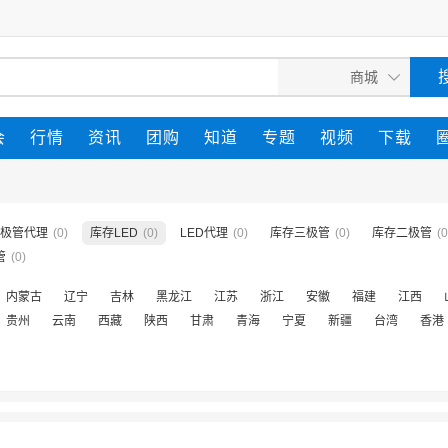
会
行情
资讯
团购
知道
专题
视频
下载
极管代理
(0)
库存LED
(0)
LED代理
(0)
库存三极管
(0)
库存二极管
(0
管
(0)
内蒙古
辽宁
吉林
黑龙江
江苏
浙江
安徽
福建
江西
贵州
云南
西藏
陕西
甘肃
青海
宁夏
新疆
台湾
香港