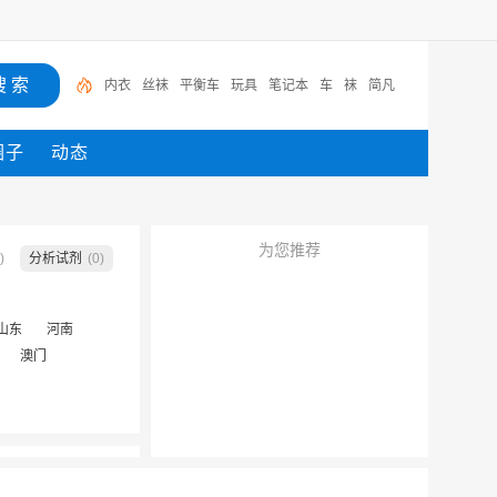
内衣
丝袜
平衡车
玩具
笔记本
车
袜
简凡
圈子
动态
为您推荐
)
分析试剂
(0)
山东
河南
澳门