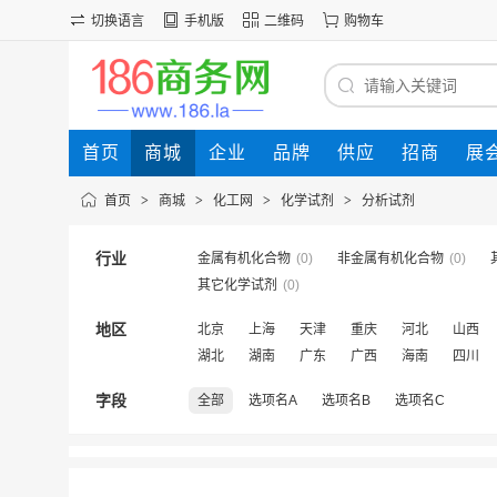
切换语言
手机版
二维码
购物车
首页
商城
企业
品牌
供应
招商
展
首页
>
商城
>
化工网
>
化学试剂
>
分析试剂
行业
金属有机化合物
(0)
非金属有机化合物
(0)
其它化学试剂
(0)
地区
北京
上海
天津
重庆
河北
山西
湖北
湖南
广东
广西
海南
四川
字段
全部
选项名A
选项名B
选项名C