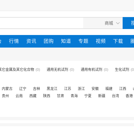
会
行情
资讯
团购
知道
专题
视频
下载
其它金属及其它化合物
(0)
通用无机试剂
(0)
通用有机试剂
(0)
生化试剂
(0
内蒙古
辽宁
吉林
黑龙江
江苏
浙江
安徽
福建
江西
贵州
云南
西藏
陕西
甘肃
青海
宁夏
新疆
台湾
香港