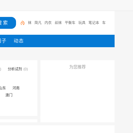
袜
简凡
内衣
丝袜
平衡车
玩具
笔记本
车
圈子
动态
为您推荐
)
分析试剂
(0)
山东
河南
澳门