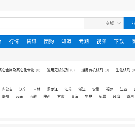
会
行情
资讯
团购
知道
专题
视频
下载
其它金属及其它化合物
(0)
通用无机试剂
(0)
通用有机试剂
(0)
生化试剂
(0
内蒙古
辽宁
吉林
黑龙江
江苏
浙江
安徽
福建
江西
贵州
云南
西藏
陕西
甘肃
青海
宁夏
新疆
台湾
香港