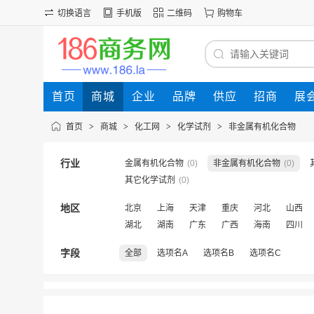
切换语言
手机版
二维码
购物车
首页
商城
企业
品牌
供应
招商
展
首页
>
商城
>
化工网
>
化学试剂
>
非金属有机化合物
行业
金属有机化合物
(0)
非金属有机化合物
(0)
其它化学试剂
(0)
地区
北京
上海
天津
重庆
河北
山西
湖北
湖南
广东
广西
海南
四川
字段
全部
选项名A
选项名B
选项名C