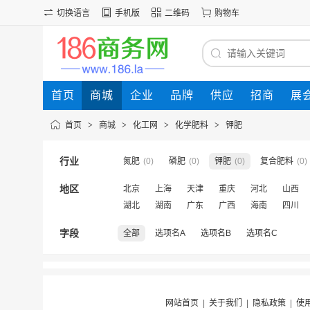
切换语言
手机版
二维码
购物车
首页
商城
企业
品牌
供应
招商
展
首页
>
商城
>
化工网
>
化学肥料
>
钾肥
行业
氮肥
(0)
磷肥
(0)
钾肥
(0)
复合肥料
(0)
地区
北京
上海
天津
重庆
河北
山西
湖北
湖南
广东
广西
海南
四川
字段
全部
选项名A
选项名B
选项名C
网站首页
|
关于我们
|
隐私政策
|
使