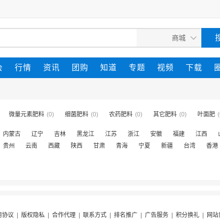
会
行情
资讯
团购
知道
专题
视频
下载
微量元素肥料
(0)
细菌肥料
(0)
农药肥料
(0)
其它肥料
(0)
叶面肥
(
内蒙古
辽宁
吉林
黑龙江
江苏
浙江
安徽
福建
江西
贵州
云南
西藏
陕西
甘肃
青海
宁夏
新疆
台湾
香港
用协议
|
版权隐私
|
合作代理
|
联系方式
|
排名推广
|
广告服务
|
积分换礼
|
网站