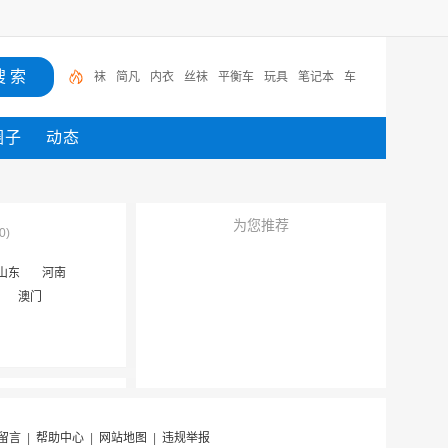
袜
简凡
内衣
丝袜
平衡车
玩具
笔记本
车
圈子
动态
为您推荐
0)
山东
河南
澳门
留言
|
帮助中心
|
网站地图
|
违规举报