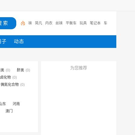
袜
简凡
内衣
丝袜
平衡车
玩具
笔记本
车
圈子
动态
为您推荐
醚类
(0)
酐类
(0)
卤化物
(0)
偶氮化合物
(0)
山东
河南
澳门