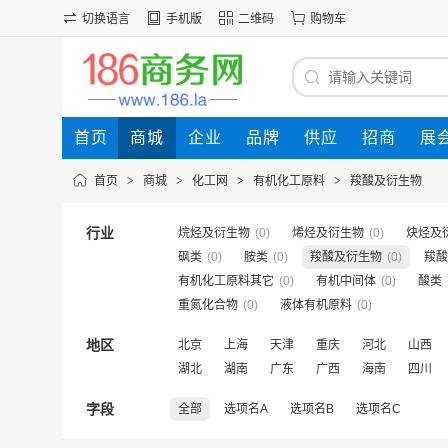
切换语言
手机版
二维码
购物车
首页
商城
企业
品牌
供应
招商
展
首页
>
商城
>
化工网
>
有机化工原料
>
羧酸及衍生物
行业
烷烃及衍生物
(0)
烯烃及衍生物
(0)
炔烃及
砜类
(0)
胺类
(0)
羧酸及衍生物
(0)
羧酸
有机化工原料其它
(0)
有机中间体
(0)
酸类
重氮化合物
(0)
液体有机原料
(0)
地区
北京
上海
天津
重庆
河北
山西
湖北
湖南
广东
广西
海南
四川
字段
全部
选项名A
选项名B
选项名C