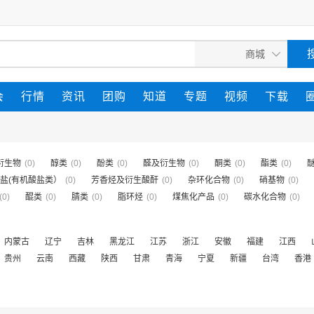
会
行情
资讯
团购
知道
专题
视频
下载
衍生物
(0)
醇类
(0)
酚类
(0)
醛及衍生物
(0)
酮类
(0)
酯类
(0)
盐(有机酸盐类）
(0)
芳香烃及衍生酸酐
(0)
杂环化合物
(0)
硝基物
(0)
(0)
醌类
(0)
腈类
(0)
脂环烃
(0)
煤焦化产品
(0)
碳水化合物
(0)
内蒙古
辽宁
吉林
黑龙江
江苏
浙江
安徽
福建
江西
贵州
云南
西藏
陕西
甘肃
青海
宁夏
新疆
台湾
香港