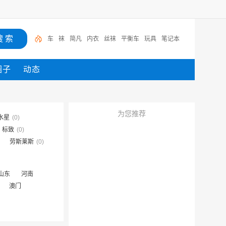
车
袜
简凡
内衣
丝袜
平衡车
玩具
笔记本
圈子
动态
为您推荐
水星
(0)
标致
(0)
劳斯莱斯
(0)
山东
河南
澳门