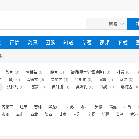
会
行情
资讯
团购
知道
专题
视频
下载
)
欧宝
(0)
雪佛兰
(0)
绅宝
(0)
福特(嘉年华/蒙迪欧)
(0)
林肯
(0)
北京吉普)
(0)
雪铁龙
(0)
爱丽舍
(0)
毕加索
(0)
富康
(0)
赛纳
(0)
)
法拉利
(0)
富豪
(0)
保时捷
(0)
美洲豹
(0)
陆虎
(0)
斯柯达
(0)
内蒙古
辽宁
吉林
黑龙江
江苏
浙江
安徽
福建
江西
贵州
云南
西藏
陕西
甘肃
青海
宁夏
新疆
台湾
香港