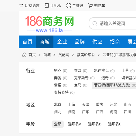
切换语言
手机版
二维码
购物车
首页
商城
企业
品牌
供应
招商
展
首页
>
商城
>
汽配网
>
欧美轿车系
>
菲亚特(西耶那/派力奥
行业
别克
(0)
赛欧
(0)
凯迪拉克
(0)
土星
(0)
奔驰
(0)
克莱斯勒
(0)
道奇
(0)
切诺基(
雷诺
(0)
宝马
(0)
菲亚特(西耶那/派力奥)
(0
奥特赛特
(0)
地区
北京
上海
天津
重庆
河北
山西
湖北
湖南
广东
广西
海南
四川
字段
全部
选项名A
选项名B
选项名C