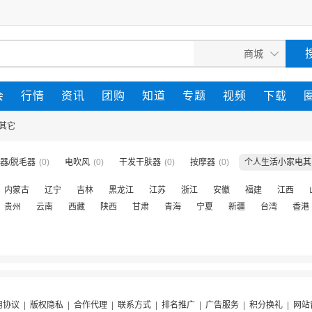
会
行情
资讯
团购
知道
专题
视频
下载
其它
器/脱毛器
(0)
电吹风
(0)
干发干肤器
(0)
按摩器
(0)
个人生活小家电其
内蒙古
辽宁
吉林
黑龙江
江苏
浙江
安徽
福建
江西
贵州
云南
西藏
陕西
甘肃
青海
宁夏
新疆
台湾
香港
用协议
|
版权隐私
|
合作代理
|
联系方式
|
排名推广
|
广告服务
|
积分换礼
|
网站