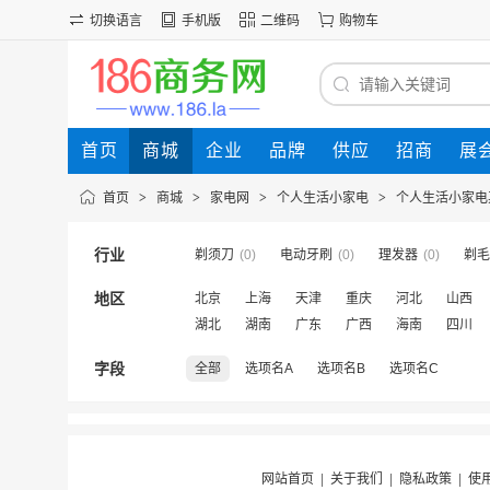
切换语言
手机版
二维码
购物车
首页
商城
企业
品牌
供应
招商
展
首页
>
商城
>
家电网
>
个人生活小家电
>
个人生活小家电
行业
剃须刀
(0)
电动牙刷
(0)
理发器
(0)
剃毛
地区
北京
上海
天津
重庆
河北
山西
湖北
湖南
广东
广西
海南
四川
字段
全部
选项名A
选项名B
选项名C
网站首页
|
关于我们
|
隐私政策
|
使