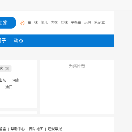
车
袜
简凡
内衣
丝袜
平衡车
玩具
笔记本
圈子
动态
为您推荐
它
(0)
山东
河南
澳门
留言
|
帮助中心
|
网站地图
|
违规举报