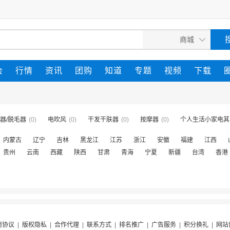
会
行情
资讯
团购
知道
专题
视频
下载
器/脱毛器
(0)
电吹风
(0)
干发干肤器
(0)
按摩器
(0)
个人生活小家电其
内蒙古
辽宁
吉林
黑龙江
江苏
浙江
安徽
福建
江西
贵州
云南
西藏
陕西
甘肃
青海
宁夏
新疆
台湾
香港
用协议
|
版权隐私
|
合作代理
|
联系方式
|
排名推广
|
广告服务
|
积分换礼
|
网站