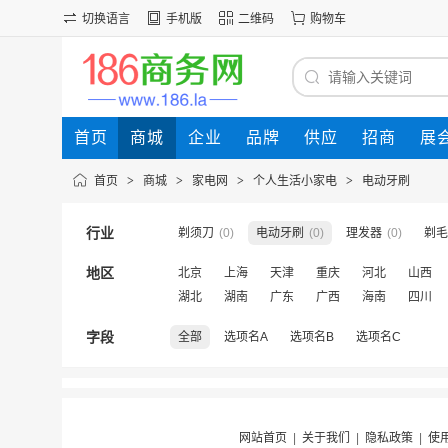
切换语言
手机版
二维码
购物车
首页
商城
企业
品牌
供应
招商
展
首页
>
商城
>
家电网
>
个人生活小家电
>
电动牙刷
行业
剃须刀
(0)
电动牙刷
(0)
理发器
(0)
剃毛
地区
北京
上海
天津
重庆
河北
山西
湖北
湖南
广东
广西
海南
四川
字段
全部
选项名A
选项名B
选项名C
网站首页
|
关于我们
|
隐私政策
|
使