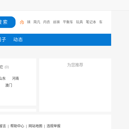
袜
简凡
内衣
丝袜
平衡车
玩具
笔记本
车
圈子
动态
为您推荐
它
(0)
山东
河南
澳门
留言
|
帮助中心
|
网站地图
|
违规举报