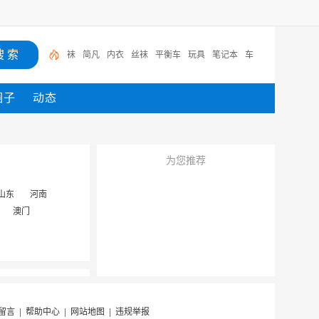
袜
简凡
内衣
丝袜
平衡车
玩具
笔记本
车
圈子
动态
为您推荐
山东
河南
澳门
留言
|
帮助中心
|
网站地图
|
违规举报