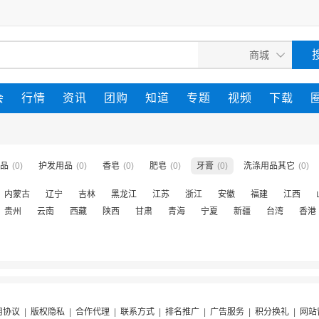
会
行情
资讯
团购
知道
专题
视频
下载
品
(0)
护发用品
(0)
香皂
(0)
肥皂
(0)
牙膏
(0)
洗涤用品其它
(0)
内蒙古
辽宁
吉林
黑龙江
江苏
浙江
安徽
福建
江西
贵州
云南
西藏
陕西
甘肃
青海
宁夏
新疆
台湾
香港
用协议
|
版权隐私
|
合作代理
|
联系方式
|
排名推广
|
广告服务
|
积分换礼
|
网站