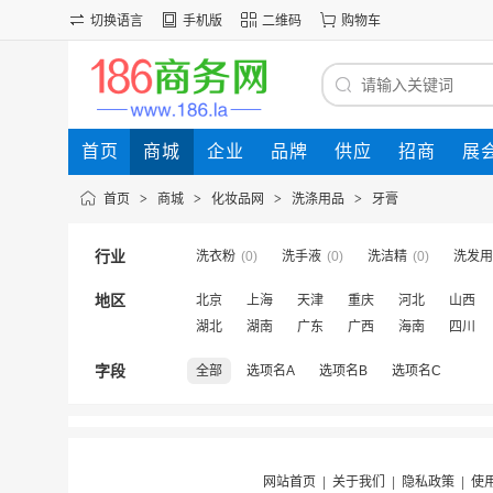
切换语言
手机版
二维码
购物车
首页
商城
企业
品牌
供应
招商
展
首页
>
商城
>
化妆品网
>
洗涤用品
>
牙膏
行业
洗衣粉
(0)
洗手液
(0)
洗洁精
(0)
洗发用
地区
北京
上海
天津
重庆
河北
山西
湖北
湖南
广东
广西
海南
四川
字段
全部
选项名A
选项名B
选项名C
网站首页
|
关于我们
|
隐私政策
|
使