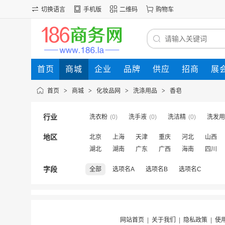
切换语言
手机版
二维码
购物车
首页
商城
企业
品牌
供应
招商
展
首页
>
商城
>
化妆品网
>
洗涤用品
>
香皂
行业
洗衣粉
(0)
洗手液
(0)
洗洁精
(0)
洗发用
地区
北京
上海
天津
重庆
河北
山西
湖北
湖南
广东
广西
海南
四川
字段
全部
选项名A
选项名B
选项名C
网站首页
|
关于我们
|
隐私政策
|
使