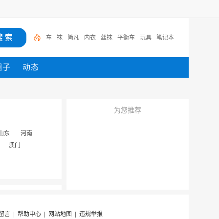
车
袜
简凡
内衣
丝袜
平衡车
玩具
笔记本
圈子
动态
为您推荐
山东
河南
澳门
留言
|
帮助中心
|
网站地图
|
违规举报