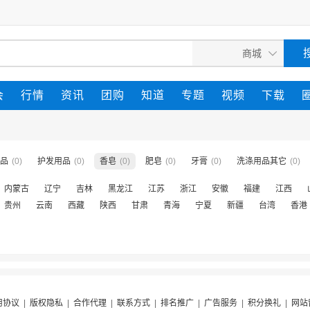
会
行情
资讯
团购
知道
专题
视频
下载
品
(0)
护发用品
(0)
香皂
(0)
肥皂
(0)
牙膏
(0)
洗涤用品其它
(0)
内蒙古
辽宁
吉林
黑龙江
江苏
浙江
安徽
福建
江西
贵州
云南
西藏
陕西
甘肃
青海
宁夏
新疆
台湾
香港
用协议
|
版权隐私
|
合作代理
|
联系方式
|
排名推广
|
广告服务
|
积分换礼
|
网站