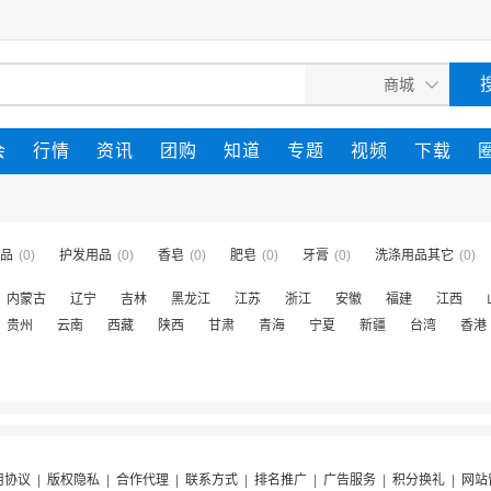
会
行情
资讯
团购
知道
专题
视频
下载
品
(0)
护发用品
(0)
香皂
(0)
肥皂
(0)
牙膏
(0)
洗涤用品其它
(0)
内蒙古
辽宁
吉林
黑龙江
江苏
浙江
安徽
福建
江西
贵州
云南
西藏
陕西
甘肃
青海
宁夏
新疆
台湾
香港
用协议
|
版权隐私
|
合作代理
|
联系方式
|
排名推广
|
广告服务
|
积分换礼
|
网站