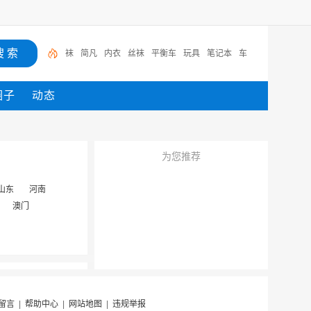
袜
简凡
内衣
丝袜
平衡车
玩具
笔记本
车
圈子
动态
为您推荐
山东
河南
澳门
留言
|
帮助中心
|
网站地图
|
违规举报