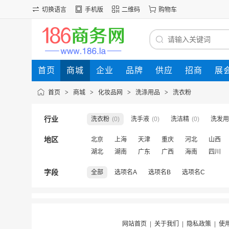
切换语言
手机版
二维码
购物车
首页
商城
企业
品牌
供应
招商
展
首页
>
商城
>
化妆品网
>
洗涤用品
>
洗衣粉
行业
洗衣粉
(0)
洗手液
(0)
洗洁精
(0)
洗发用
地区
北京
上海
天津
重庆
河北
山西
湖北
湖南
广东
广西
海南
四川
字段
全部
选项名A
选项名B
选项名C
网站首页
|
关于我们
|
隐私政策
|
使