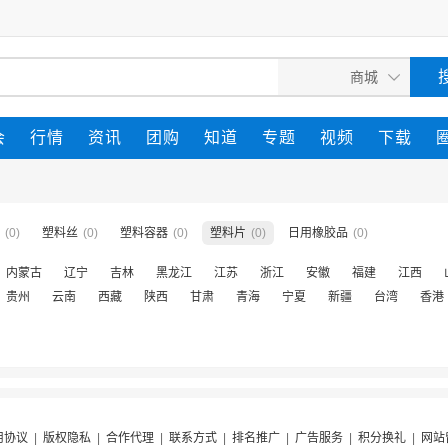
会
行情
资讯
团购
知道
专题
视频
下载
(0)
塑料丝
(0)
塑料容器
(0)
塑料片
(0)
日用橡胶品
(0)
内蒙古
辽宁
吉林
黑龙江
江苏
浙江
安徽
福建
江西
贵州
云南
西藏
陕西
甘肃
青海
宁夏
新疆
台湾
香港
用协议
|
版权隐私
|
合作代理
|
联系方式
|
排名推广
|
广告服务
|
积分换礼
|
网站