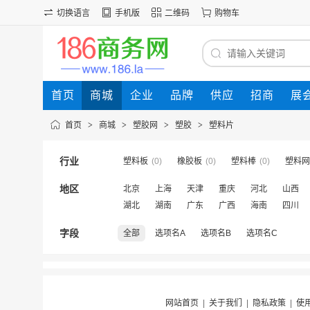
切换语言
手机版
二维码
购物车
首页
商城
企业
品牌
供应
招商
展
首页
>
商城
>
塑胶网
>
塑胶
>
塑料片
行业
塑料板
(0)
橡胶板
(0)
塑料棒
(0)
塑料网
地区
北京
上海
天津
重庆
河北
山西
湖北
湖南
广东
广西
海南
四川
字段
全部
选项名A
选项名B
选项名C
网站首页
|
关于我们
|
隐私政策
|
使