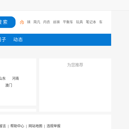
袜
简凡
内衣
丝袜
平衡车
玩具
笔记本
车
圈子
动态
为您推荐
山东
河南
澳门
留言
|
帮助中心
|
网站地图
|
违规举报