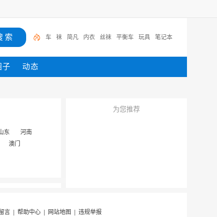
车
袜
简凡
内衣
丝袜
平衡车
玩具
笔记本
圈子
动态
为您推荐
山东
河南
澳门
留言
|
帮助中心
|
网站地图
|
违规举报