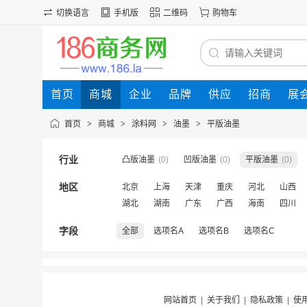
切换语言
手机版
二维码
购物车
首页
商城
企业
品牌
供应
招商
展
首页
>
商城
>
涂料网
>
油墨
>
平版油墨
行业
凸版油墨
(0)
凹版油墨
(0)
平版油墨
(0)
地区
北京
上海
天津
重庆
河北
山西
湖北
湖南
广东
广西
海南
四川
字段
全部
选项名A
选项名B
选项名C
网站首页
|
关于我们
|
隐私政策
|
使