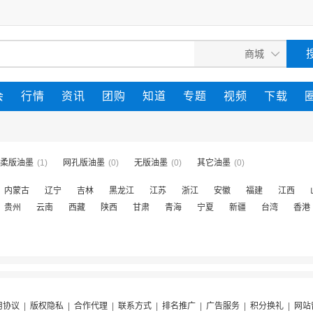
会
行情
资讯
团购
知道
专题
视频
下载
柔版油墨
(1)
网孔版油墨
(0)
无版油墨
(0)
其它油墨
(0)
内蒙古
辽宁
吉林
黑龙江
江苏
浙江
安徽
福建
江西
贵州
云南
西藏
陕西
甘肃
青海
宁夏
新疆
台湾
香港
用协议
|
版权隐私
|
合作代理
|
联系方式
|
排名推广
|
广告服务
|
积分换礼
|
网站