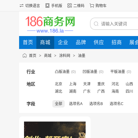
切换语言
手机版
二维码
购物车
首页
商城
企业
品牌
供应
招商
展
首页
>
商城
>
涂料网
>
油墨
行业
凸版油墨
(0)
凹版油墨
(0)
平版油墨
(0)
地区
北京
上海
天津
重庆
河北
山西
湖北
湖南
广东
广西
海南
四川
字段
全部
选项名A
选项名B
选项名C