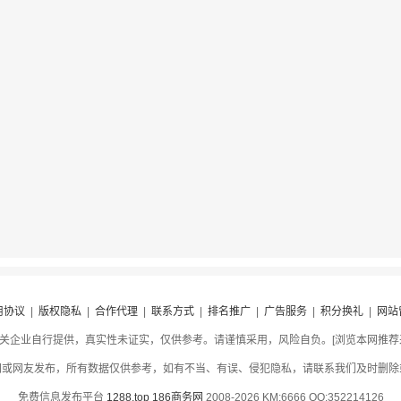
用协议
|
版权隐私
|
合作代理
|
联系方式
|
排名推广
|
广告服务
|
积分换礼
|
网站
关企业自行提供，真实性未证实，仅供参考。请谨慎采用，风险自负。[浏览本网推荐采用
网或网友发布，所有数据仅供参考，如有不当、有误、侵犯隐私，请联系我们及时删除
免费信息发布平台
1288.top
186商务网
2008-2026 KM:6666 QQ:352214126