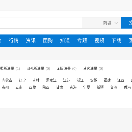
会
行情
资讯
团购
知道
专题
视频
下载
柔版油墨
(1)
网孔版油墨
(0)
无版油墨
(0)
其它油墨
(0)
内蒙古
辽宁
吉林
黑龙江
江苏
浙江
安徽
福建
江西
贵州
云南
西藏
陕西
甘肃
青海
宁夏
新疆
台湾
香港