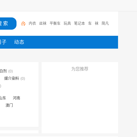
内衣
丝袜
平衡车
玩具
笔记本
车
袜
简凡
圈子
动态
为您推荐
白剂
(0)
媒介染料
(0)
)
山东
河南
澳门