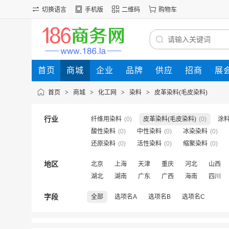
切换语言
手机版
二维码
购物车
首页
商城
企业
品牌
供应
招商
展
首页
>
商城
>
化工网
>
染料
>
皮革染料(毛皮染料)
行业
纤维用染料
(0)
皮革染料(毛皮染料)
(0)
涂
酸性染料
(0)
中性染料
(0)
冰染染料
(0)
还原染料
(0)
活性染料
(0)
缩聚染料
(0)
地区
北京
上海
天津
重庆
河北
山西
湖北
湖南
广东
广西
海南
四川
字段
全部
选项名A
选项名B
选项名C