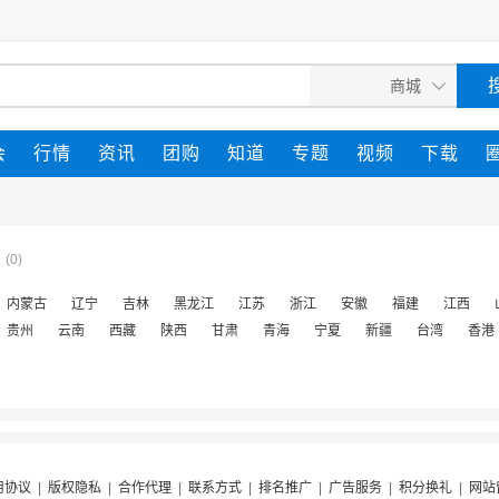
会
行情
资讯
团购
知道
专题
视频
下载
(0)
内蒙古
辽宁
吉林
黑龙江
江苏
浙江
安徽
福建
江西
贵州
云南
西藏
陕西
甘肃
青海
宁夏
新疆
台湾
香港
用协议
|
版权隐私
|
合作代理
|
联系方式
|
排名推广
|
广告服务
|
积分换礼
|
网站