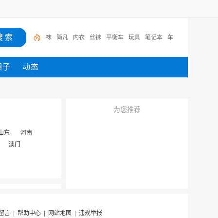
袜
简凡
内衣
丝袜
平衡车
玩具
笔记本
车
圈子
动态
为您推荐
山东
河南
澳门
留言
|
帮助中心
|
网站地图
|
违规举报