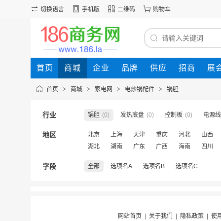
切换语言
手机版
二维码
购物车
首页
商城
企业
品牌
供应
招商
展
首页
>
商城
>
家电网
>
电炒锅配件
>
锅胆
行业
锅胆
(0)
发热底盘
(0)
控制板
(0)
电源线
地区
北京
上海
天津
重庆
河北
山西
湖北
湖南
广东
广西
海南
四川
字段
全部
选项名A
选项名B
选项名C
网站首页
|
关于我们
|
隐私政策
|
使