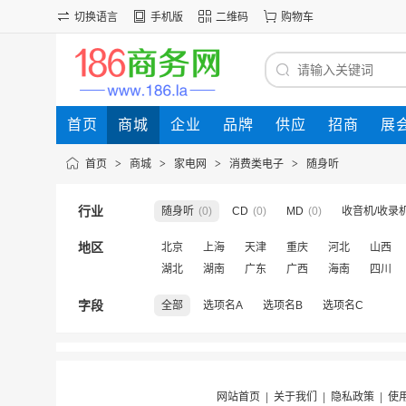
切换语言
手机版
二维码
购物车
首页
商城
企业
品牌
供应
招商
展
首页
>
商城
>
家电网
>
消费类电子
>
随身听
行业
随身听
(0)
CD
(0)
MD
(0)
收音机/收录
地区
北京
上海
天津
重庆
河北
山西
湖北
湖南
广东
广西
海南
四川
字段
全部
选项名A
选项名B
选项名C
网站首页
|
关于我们
|
隐私政策
|
使