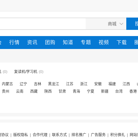
会
行情
资讯
团购
知道
专题
视频
下载
机
(0)
复读机/学习机
(0)
内蒙古
辽宁
吉林
黑龙江
江苏
浙江
安徽
福建
江西
贵州
云南
西藏
陕西
甘肃
青海
宁夏
新疆
台湾
香港
用协议
|
版权隐私
|
合作代理
|
联系方式
|
排名推广
|
广告服务
|
积分换礼
|
网站