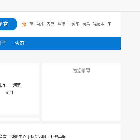
袜
简凡
内衣
丝袜
平衡车
玩具
笔记本
车
圈子
动态
为您推荐
山东
河南
澳门
留言
|
帮助中心
|
网站地图
|
违规举报