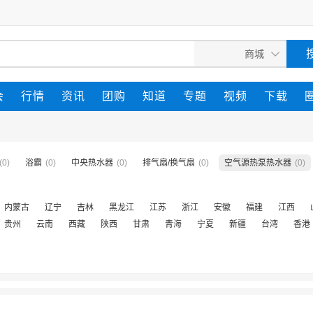
会
行情
资讯
团购
知道
专题
视频
下载
(0)
浴霸
(0)
中央热水器
(0)
排气扇/换气扇
(0)
空气源热泵热水器
(0)
内蒙古
辽宁
吉林
黑龙江
江苏
浙江
安徽
福建
江西
贵州
云南
西藏
陕西
甘肃
青海
宁夏
新疆
台湾
香港