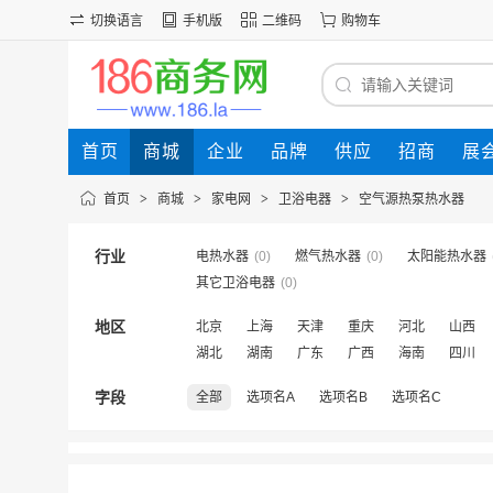
切换语言
手机版
二维码
购物车
首页
商城
企业
品牌
供应
招商
展
首页
>
商城
>
家电网
>
卫浴电器
>
空气源热泵热水器
行业
电热水器
(0)
燃气热水器
(0)
太阳能热水器
其它卫浴电器
(0)
地区
北京
上海
天津
重庆
河北
山西
湖北
湖南
广东
广西
海南
四川
字段
全部
选项名A
选项名B
选项名C