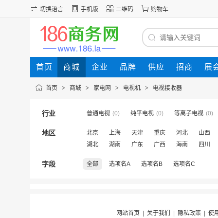
切换语言
手机版
二维码
购物车
首页
商城
企业
品牌
供应
招商
展
首页
>
商城
>
家电网
>
电视机
>
电视接收器
行业
普通电视
(0)
纯平电视
(0)
等离子电视
(0)
地区
北京
上海
天津
重庆
河北
山西
湖北
湖南
广东
广西
海南
四川
字段
全部
选项名A
选项名B
选项名C
网站首页
|
关于我们
|
隐私政策
|
使