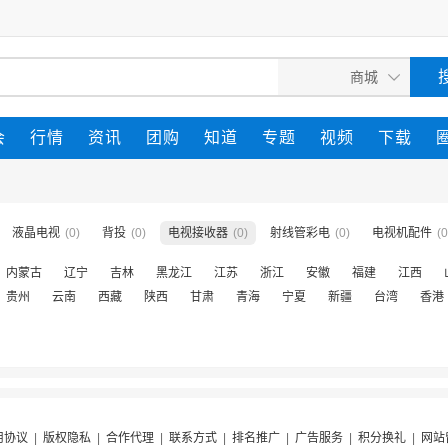
会
行情
资讯
团购
知道
专题
视频
下载
液晶电视
(0)
背投
(0)
电视接收器
(0)
射线管彩电
(0)
电视机配件
(0
内蒙古
辽宁
吉林
黑龙江
江苏
浙江
安徽
福建
江西
贵州
云南
西藏
陕西
甘肃
青海
宁夏
新疆
台湾
香港
用协议
|
版权隐私
|
合作代理
|
联系方式
|
排名推广
|
广告服务
|
积分换礼
|
网站