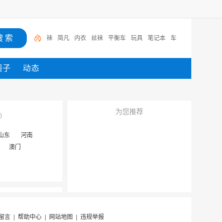
袜
简凡
内衣
丝袜
平衡车
玩具
笔记本
车
圈子
动态
为您推荐
)
山东
河南
澳门
留言
|
帮助中心
|
网站地图
|
违规举报