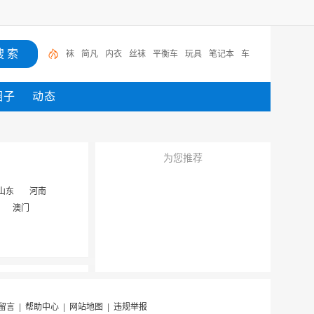
袜
简凡
内衣
丝袜
平衡车
玩具
笔记本
车
圈子
动态
为您推荐
山东
河南
澳门
留言
|
帮助中心
|
网站地图
|
违规举报