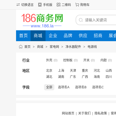
切换语言
手机版
二维码
购物车
首页
商城
企业
品牌
供应
招商
展
首页
>
商城
>
家电网
>
净水器配件
>
电源线
行业
外壳
(0)
控制板
(0)
开关
(0)
内胆
(0)
地区
北京
上海
天津
重庆
河北
山西
湖北
湖南
广东
广西
海南
四川
字段
全部
选项名A
选项名B
选项名C
网站首页
|
关于我们
|
隐私政策
|
使