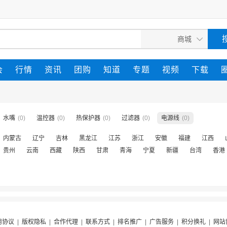
会
行情
资讯
团购
知道
专题
视频
下载
水嘴
(0)
温控器
(0)
热保护器
(0)
过滤器
(0)
电源线
(0)
内蒙古
辽宁
吉林
黑龙江
江苏
浙江
安徽
福建
江西
贵州
云南
西藏
陕西
甘肃
青海
宁夏
新疆
台湾
香港
用协议
|
版权隐私
|
合作代理
|
联系方式
|
排名推广
|
广告服务
|
积分换礼
|
网站