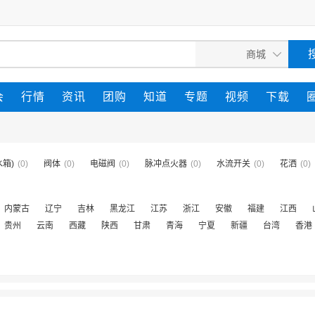
会
行情
资讯
团购
知道
专题
视频
下载
箱)
(0)
阀体
(0)
电磁阀
(0)
脉冲点火器
(0)
水流开关
(0)
花洒
(0)
内蒙古
辽宁
吉林
黑龙江
江苏
浙江
安徽
福建
江西
贵州
云南
西藏
陕西
甘肃
青海
宁夏
新疆
台湾
香港