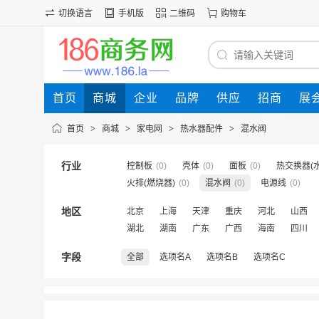
切换语言
手机版
二维码
购物车
首页
商城
企业
品牌
供应
招商
展
首页
>
商城
>
家电网
>
热水器配件
>
混水阀
行业
控制板
(0)
壳体
(0)
面板
(0)
热交换器(水
火排(燃烧器)
(0)
混水阀
(0)
电源线
(0)
地区
北京
上海
天津
重庆
河北
山西
湖北
湖南
广东
广西
海南
四川
字段
全部
选项名A
选项名B
选项名C