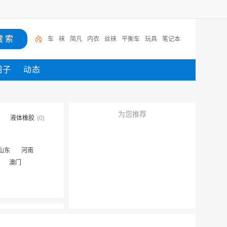
车
袜
简凡
内衣
丝袜
平衡车
玩具
笔记本
圈子
动态
为您推荐
液体橡胶
(0)
山东
河南
澳门