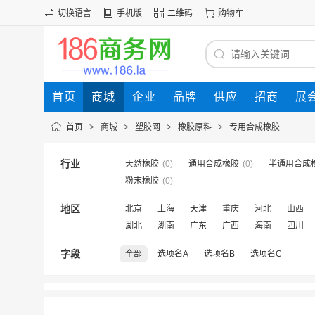
切换语言
手机版
二维码
购物车
首页
商城
企业
品牌
供应
招商
展
首页
>
商城
>
塑胶网
>
橡胶原料
>
专用合成橡胶
行业
天然橡胶
(0)
通用合成橡胶
(0)
半通用合成
粉末橡胶
(0)
地区
北京
上海
天津
重庆
河北
山西
湖北
湖南
广东
广西
海南
四川
字段
全部
选项名A
选项名B
选项名C