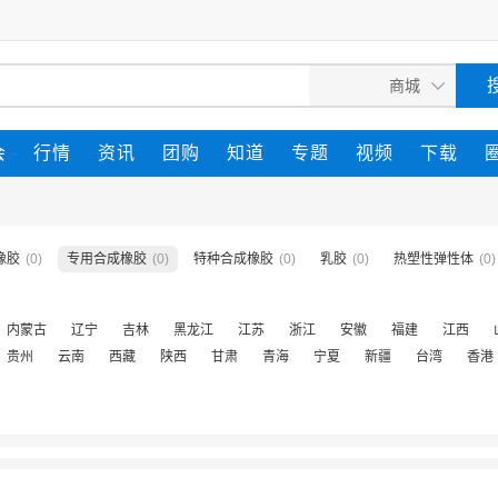
会
行情
资讯
团购
知道
专题
视频
下载
橡胶
(0)
专用合成橡胶
(0)
特种合成橡胶
(0)
乳胶
(0)
热塑性弹性体
(0)
内蒙古
辽宁
吉林
黑龙江
江苏
浙江
安徽
福建
江西
贵州
云南
西藏
陕西
甘肃
青海
宁夏
新疆
台湾
香港