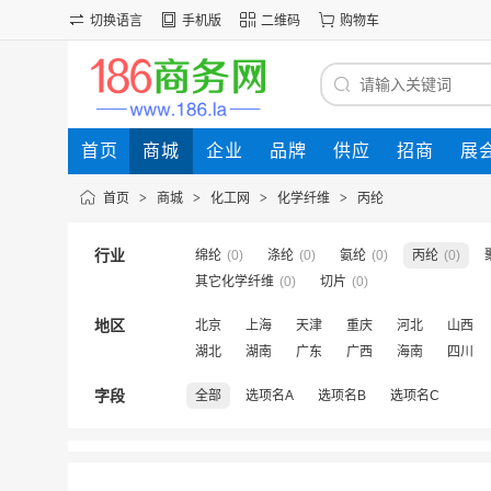
切换语言
手机版
二维码
购物车
首页
商城
企业
品牌
供应
招商
展
首页
>
商城
>
化工网
>
化学纤维
>
丙纶
行业
绵纶
(0)
涤纶
(0)
氨纶
(0)
丙纶
(0)
其它化学纤维
(0)
切片
(0)
地区
北京
上海
天津
重庆
河北
山西
湖北
湖南
广东
广西
海南
四川
字段
全部
选项名A
选项名B
选项名C