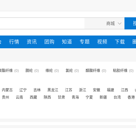
会
行情
资讯
团购
知道
专题
视频
下载
聚酯纤维
(0)
腈纶
(0)
维纶
(0)
氯纶
(0)
醋酸纤维
(0)
粘胶纤维
(0)
内蒙古
辽宁
吉林
黑龙江
江苏
浙江
安徽
福建
江西
贵州
云南
西藏
陕西
甘肃
青海
宁夏
新疆
台湾
香港