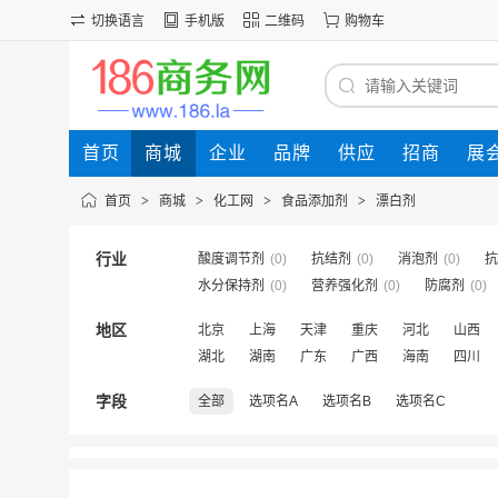
切换语言
手机版
二维码
购物车
首页
商城
企业
品牌
供应
招商
展
首页
>
商城
>
化工网
>
食品添加剂
>
漂白剂
行业
酸度调节剂
(0)
抗结剂
(0)
消泡剂
(0)
抗
水分保持剂
(0)
营养强化剂
(0)
防腐剂
(0)
地区
北京
上海
天津
重庆
河北
山西
湖北
湖南
广东
广西
海南
四川
字段
全部
选项名A
选项名B
选项名C