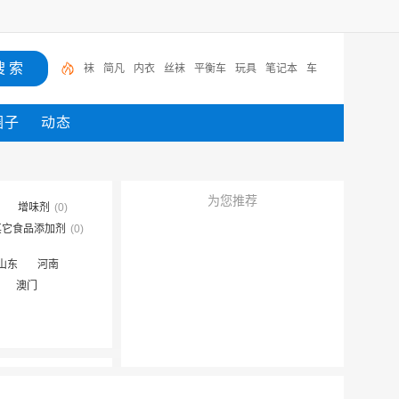
袜
简凡
内衣
丝袜
平衡车
玩具
笔记本
车
圈子
动态
为您推荐
增味剂
(0)
其它食品添加剂
(0)
山东
河南
澳门