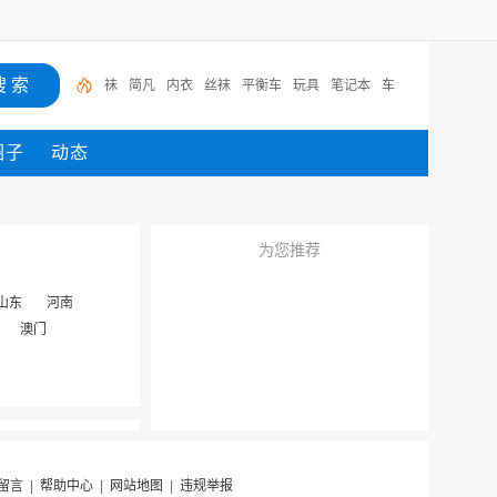
袜
简凡
内衣
丝袜
平衡车
玩具
笔记本
车
圈子
动态
为您推荐
山东
河南
澳门
留言
|
帮助中心
|
网站地图
|
违规举报