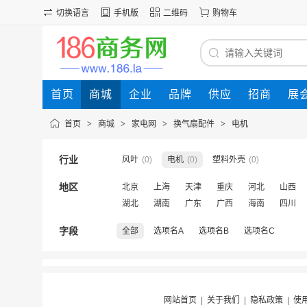
切换语言
手机版
二维码
购物车
首页
商城
企业
品牌
供应
招商
展
首页
>
商城
>
家电网
>
换气扇配件
>
电机
行业
风叶
(0)
电机
(0)
塑料外壳
(0)
地区
北京
上海
天津
重庆
河北
山西
湖北
湖南
广东
广西
海南
四川
字段
全部
选项名A
选项名B
选项名C
网站首页
|
关于我们
|
隐私政策
|
使