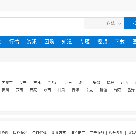
会
行情
资讯
团购
知道
专题
视频
下载
内蒙古
辽宁
吉林
黑龙江
江苏
浙江
安徽
福建
江西
贵州
云南
西藏
陕西
甘肃
青海
宁夏
新疆
台湾
香港
用协议
|
版权隐私
|
合作代理
|
联系方式
|
排名推广
|
广告服务
|
积分换礼
|
网站