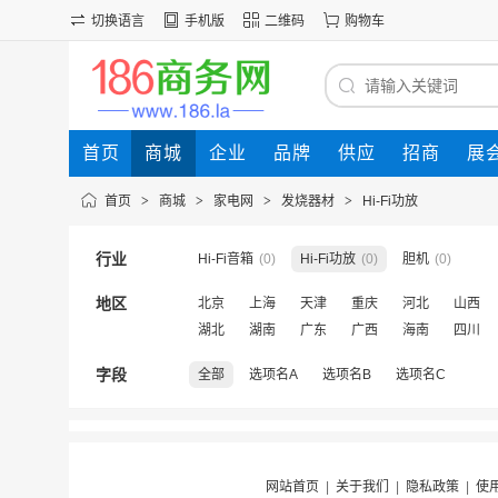
切换语言
手机版
二维码
购物车
首页
商城
企业
品牌
供应
招商
展
首页
>
商城
>
家电网
>
发烧器材
>
Hi-Fi功放
行业
Hi-Fi音箱
(0)
Hi-Fi功放
(0)
胆机
(0)
地区
北京
上海
天津
重庆
河北
山西
湖北
湖南
广东
广西
海南
四川
字段
全部
选项名A
选项名B
选项名C
网站首页
|
关于我们
|
隐私政策
|
使