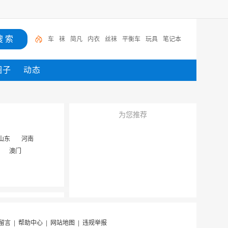
车
袜
简凡
内衣
丝袜
平衡车
玩具
笔记本
圈子
动态
为您推荐
山东
河南
澳门
留言
|
帮助中心
|
网站地图
|
违规举报