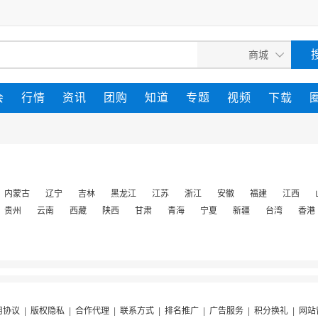
会
行情
资讯
团购
知道
专题
视频
下载
内蒙古
辽宁
吉林
黑龙江
江苏
浙江
安徽
福建
江西
贵州
云南
西藏
陕西
甘肃
青海
宁夏
新疆
台湾
香港
用协议
|
版权隐私
|
合作代理
|
联系方式
|
排名推广
|
广告服务
|
积分换礼
|
网站