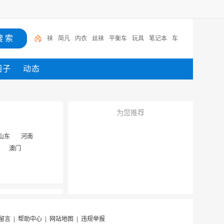
袜
简凡
内衣
丝袜
平衡车
玩具
笔记本
车
圈子
动态
为您推荐
山东
河南
澳门
留言
|
帮助中心
|
网站地图
|
违规举报