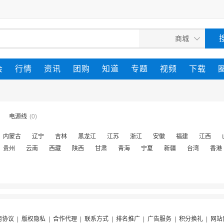
会
行情
资讯
团购
知道
专题
视频
下载
电源线
(0)
内蒙古
辽宁
吉林
黑龙江
江苏
浙江
安徽
福建
江西
贵州
云南
西藏
陕西
甘肃
青海
宁夏
新疆
台湾
香港
用协议
|
版权隐私
|
合作代理
|
联系方式
|
排名推广
|
广告服务
|
积分换礼
|
网站