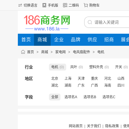
切换语言
手机版
二维码
购物车
首页
商城
企业
品牌
供应
招商
展
首页
>
商城
>
家电网
>
电风扇配件
>
电机
行业
电机
(0)
风叶
(0)
塑料外壳
(0)
开关
(0)
地区
北京
上海
天津
重庆
河北
山西
湖北
湖南
广东
广西
海南
四川
字段
全部
选项名A
选项名B
选项名C
网站首页
|
关于我们
|
隐私政策
|
使