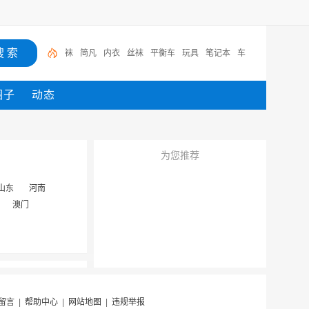
袜
简凡
内衣
丝袜
平衡车
玩具
笔记本
车
圈子
动态
为您推荐
山东
河南
澳门
留言
|
帮助中心
|
网站地图
|
违规举报