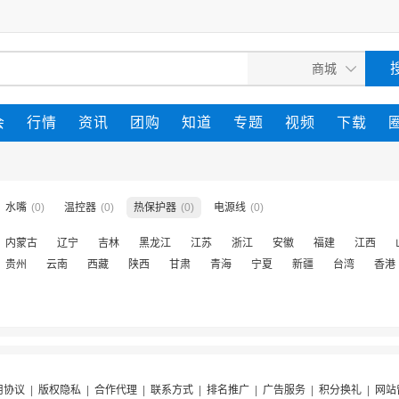
会
行情
资讯
团购
知道
专题
视频
下载
水嘴
(0)
温控器
(0)
热保护器
(0)
电源线
(0)
内蒙古
辽宁
吉林
黑龙江
江苏
浙江
安徽
福建
江西
贵州
云南
西藏
陕西
甘肃
青海
宁夏
新疆
台湾
香港
用协议
|
版权隐私
|
合作代理
|
联系方式
|
排名推广
|
广告服务
|
积分换礼
|
网站