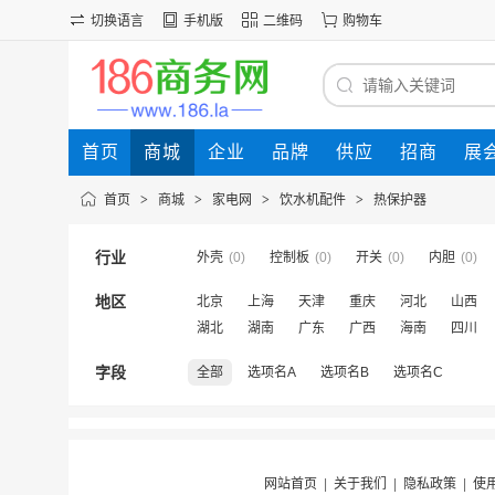
切换语言
手机版
二维码
购物车
首页
商城
企业
品牌
供应
招商
展
首页
>
商城
>
家电网
>
饮水机配件
>
热保护器
行业
外壳
(0)
控制板
(0)
开关
(0)
内胆
(0)
地区
北京
上海
天津
重庆
河北
山西
湖北
湖南
广东
广西
海南
四川
字段
全部
选项名A
选项名B
选项名C
网站首页
|
关于我们
|
隐私政策
|
使