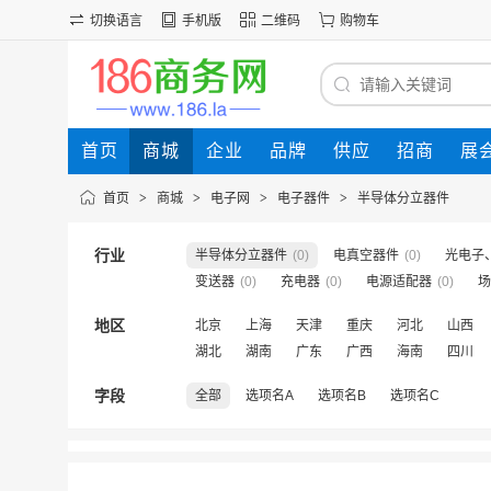
切换语言
手机版
二维码
购物车
首页
商城
企业
品牌
供应
招商
展
首页
>
商城
>
电子网
>
电子器件
>
半导体分立器件
行业
半导体分立器件
(0)
电真空器件
(0)
光电子
变送器
(0)
充电器
(0)
电源适配器
(0)
场
地区
北京
上海
天津
重庆
河北
山西
湖北
湖南
广东
广西
海南
四川
字段
全部
选项名A
选项名B
选项名C