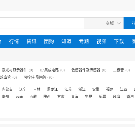
会
行情
资讯
团购
知道
专题
视频
下载
、激光与显示器件
(0)
IC\集成电路
(0)
敏感器件及传感器
(0)
二极管
(0)
效应管
(0)
可控硅(晶闸管)
(0)
内蒙古
辽宁
吉林
黑龙江
江苏
浙江
安徽
福建
江西
贵州
云南
西藏
陕西
甘肃
青海
宁夏
新疆
台湾
香港