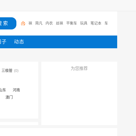
袜
简凡
内衣
丝袜
平衡车
玩具
笔记本
车
圈子
动态
为您推荐
三极管
(0)
山东
河南
澳门