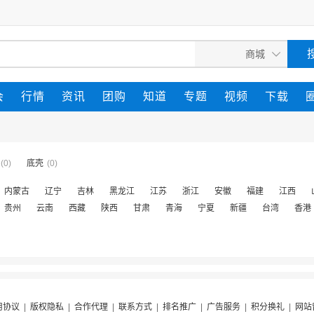
会
行情
资讯
团购
知道
专题
视频
下载
(0)
底壳
(0)
内蒙古
辽宁
吉林
黑龙江
江苏
浙江
安徽
福建
江西
贵州
云南
西藏
陕西
甘肃
青海
宁夏
新疆
台湾
香港
用协议
|
版权隐私
|
合作代理
|
联系方式
|
排名推广
|
广告服务
|
积分换礼
|
网站