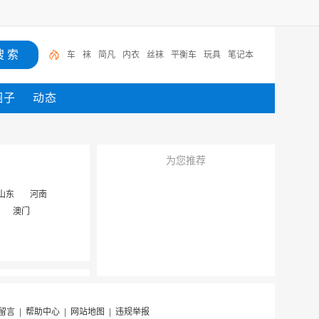
车
袜
简凡
内衣
丝袜
平衡车
玩具
笔记本
圈子
动态
为您推荐
山东
河南
澳门
留言
|
帮助中心
|
网站地图
|
违规举报