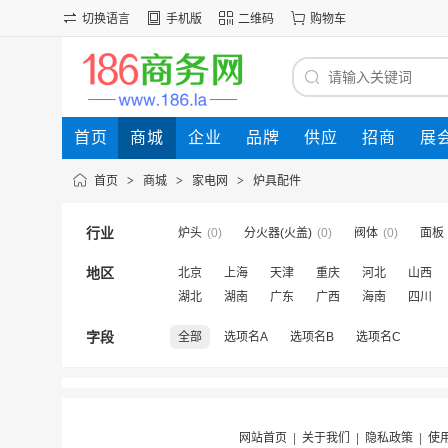
切换语言
手机版
二维码
购物车
首页
商城
企业
品牌
供应
招商
展
首页
>
商城
>
家电网
>
炉具配件
行业
炉头
(0)
分火器(火盖)
(0)
阀体
(0)
面板
地区
北京
上海
天津
重庆
河北
山西
湖北
湖南
广东
广西
海南
四川
字段
全部
选项名A
选项名B
选项名C
网站首页
|
关于我们
|
隐私政策
|
使