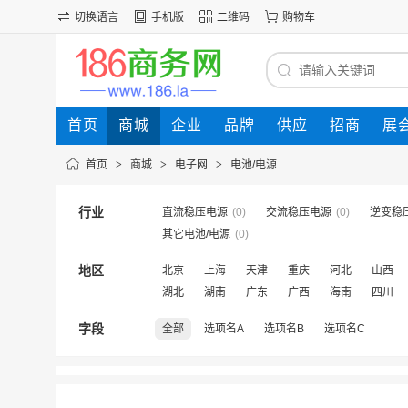
切换语言
手机版
二维码
购物车
首页
商城
企业
品牌
供应
招商
展
首页
>
商城
>
电子网
>
电池/电源
行业
直流稳压电源
(0)
交流稳压电源
(0)
逆变稳
其它电池/电源
(0)
地区
北京
上海
天津
重庆
河北
山西
湖北
湖南
广东
广西
海南
四川
字段
全部
选项名A
选项名B
选项名C