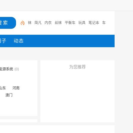
袜
简凡
内衣
丝袜
平衡车
玩具
笔记本
车
圈子
动态
为您推荐
能源系统
(0)
山东
河南
澳门