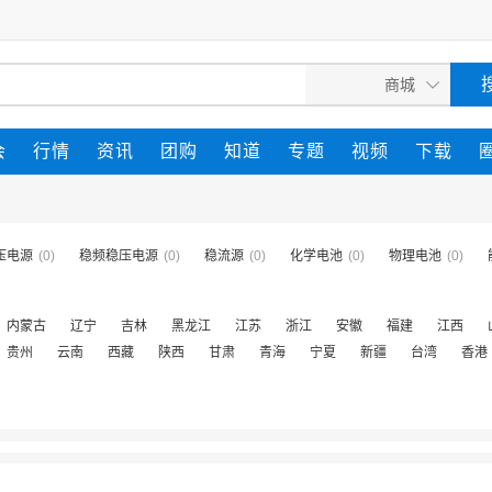
会
行情
资讯
团购
知道
专题
视频
下载
压电源
(0)
稳频稳压电源
(0)
稳流源
(0)
化学电池
(0)
物理电池
(0)
内蒙古
辽宁
吉林
黑龙江
江苏
浙江
安徽
福建
江西
贵州
云南
西藏
陕西
甘肃
青海
宁夏
新疆
台湾
香港